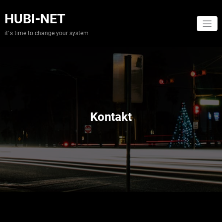
Zum
Inhalt
HUBI-NET
springen
it´s time to change your system
Kontakt